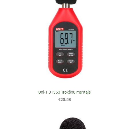
Uni-T UT353 Trokšņu mērītājs
€23.58