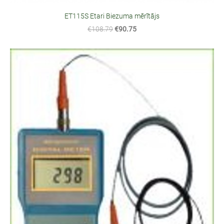
ET115S Etari Biezuma mērītājs
€108.79
€90.75