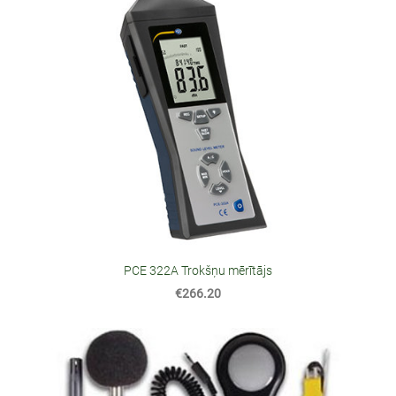
PCE 322A Trokšņu mērītājs
€266.20