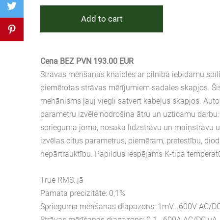
Add to cart
Cena BEZ PVN 193.00 EUR
Strāvas mērīšanas knaibles ar pilnībā iebīdāmu spīli 
piemērotas strāvas mērījumiem sadales skapjos. Šis
mehānisms ļauj viegli satvert kabeļus skapjos. Au
parametru izvēle nodrošina ātru un uzticamu darbu:
sprieguma jomā, nosaka līdzstrāvu un maiņstrāvu u
izvēlas citus parametrus, piemēram, pretestību, diodi
nepārtrauktību. Papildus iespējams K-tipa temperat
True RMS: jā
Pamata precizitāte: 0,1%
Sprieguma mērīšanas diapazons: 1mV...600V AC/D
Strāvas mērīšanas diapazons: 0.1...600A AC/DC μA