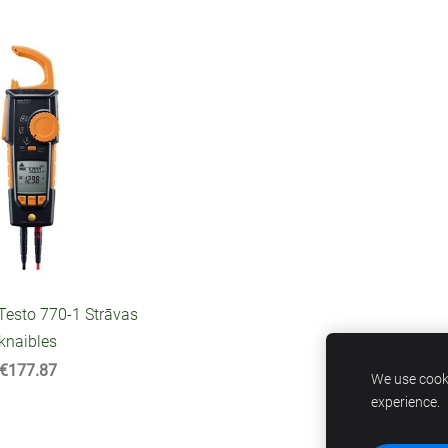
Testo 770-1 Strāvas
knaibles
€177.87
We use cooki
experience.