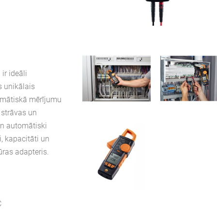
ir ideāli
 unikālais
tomātiskā mērījumu
 strāvas un
n automātiski
, kapacitāti un
ūras adapteris.
C