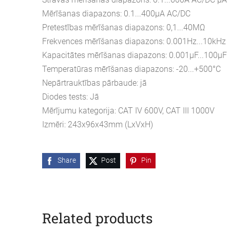
Mērīšanas diapazons: 0.1...400μA AC/DC
Pretestības mērīšanas diapazons: 0,1...40MΩ
Frekvences mērīšanas diapazons: 0.001Hz...10kHz
Kapacitātes mērīšanas diapazons: 0.001μF...100μF
Temperatūras mērīšanas diapazons: -20...+500°C
Nepārtrauktības pārbaude: jā
Diodes tests: Jā
Mērījumu kategorija: CAT IV 600V, CAT III 1000V
Izmēri: 243x96x43mm (LxVxH)
Share
Post
Pin
Related products