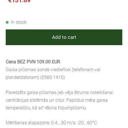
€131.89
In stock
Add to cart
Cena BEZ PVN 109.00 EUR
Gaisa plūsmas zonde viedierīcei (telefonam vai
planšetdatoram) (0560 1410)
Paredzēts gaisa plūsmas jeb vēja ātruma noteikšanai
ventilācijas sistēmās un citur. Papildus mēra gaisa
temperatūru, kā arī rēķina tilpumplūsmu.
Mērīšanas diapazons: 0.4...30 m/s; -20...60°C