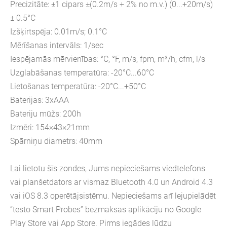
Precizitāte: ±1 cipars ±(0.2m/s + 2% no m.v.) (0...+20m/s)
± 0.5°C
Izšķirtspēja: 0.01m/s; 0.1°C
Mērīšanas intervāls: 1/sec
Iespējamās mērvienības: °C, °F, m/s, fpm, m³/h, cfm, l/s
Uzglabāšanas temperatūra: -20°C...60°C
Lietošanas temperatūra: -20°C...+50°C
Baterijas: 3xAAA
Bateriju mūžs: 200h
Izmēri: 154×43×21mm
Spārniņu diametrs: 40mm
Lai lietotu šīs zondes, Jums nepieciešams viedtelefons
vai planšetdators ar vismaz Bluetooth 4.0 un Android 4.3
vai iOS 8.3 operētājsistēmu. Nepieciešams arī lejupielādēt
“testo Smart Probes” bezmaksas aplikāciju no Google
Play Store vai App Store. Pirms iegādes lūdzu