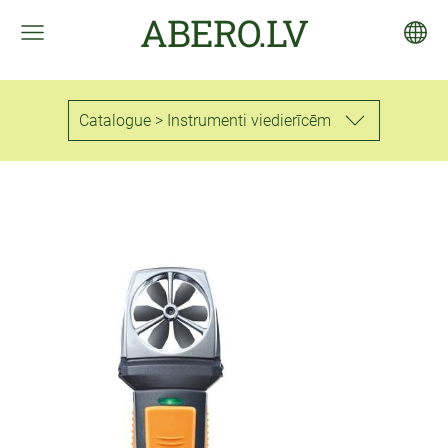
ABERO.LV
Catalogue > Instrumenti viedierīcēm