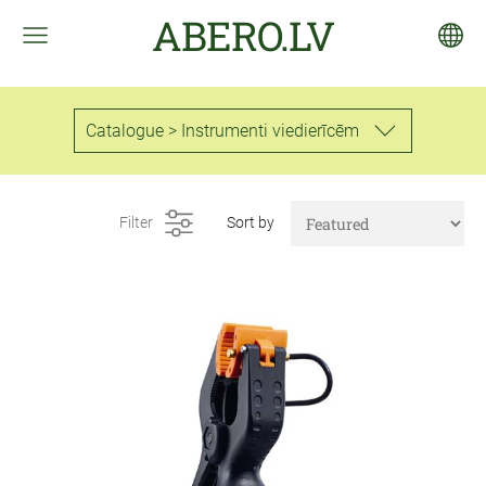
ABERO.LV
Catalogue > Instrumenti viedierīcēm
Filter
Sort by