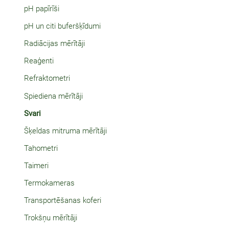
pH papīrīši
pH un citi buferšķīdumi
Radiācijas mērītāji
Reaģenti
Refraktometri
Spiediena mērītāji
Svari
Šķeldas mitruma mērītāji
Tahometri
Taimeri
Termokameras
Transportēšanas koferi
Trokšņu mērītāji