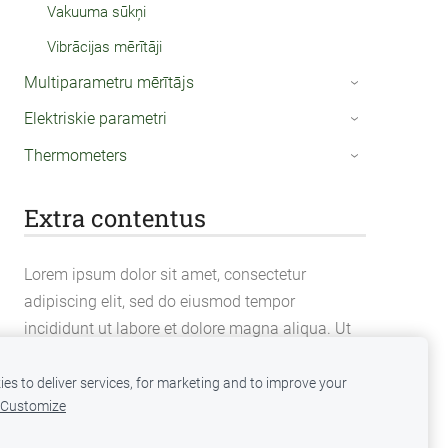
Vakuuma sūkņi
Vibrācijas mērītāji
Multiparametru mērītājs
›
Elektriskie parametri
›
Thermometers
›
Extra contentus
Lorem ipsum dolor sit amet, consectetur
adipiscing elit, sed do eiusmod tempor
incididunt ut labore et dolore magna aliqua. Ut
enim ad minim veniam, quis nostrud
exercitation ullamco laboris nisi ut aliquip ex ea
es to deliver services, for marketing and to improve your
Customize
commodo consequat.