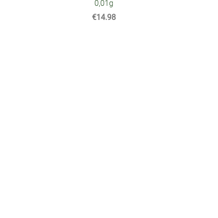
0,01g
€14.98