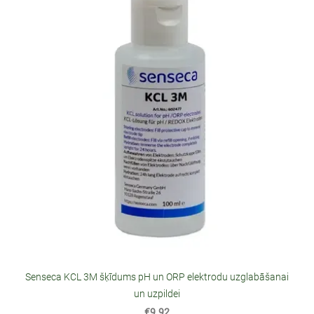
Senseca KCL 3M šķīdums pH un ORP elektrodu uzglabāšanai
un uzpildei
€9.92