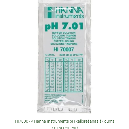
HI70007P Hanna Instruments pH kalibrēšanas šķīdums
7.01pH (20 mL)