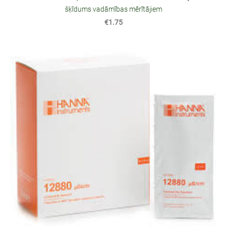
šķīdums vadāmības mērītājiem
€1.75