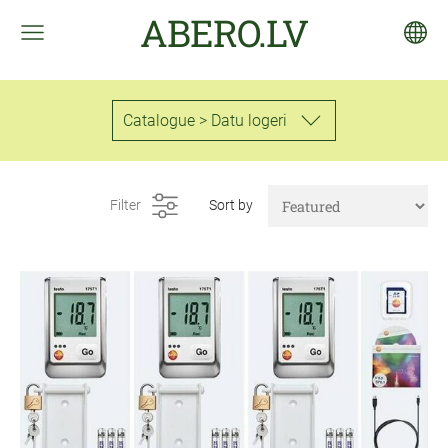
ABERO.LV
Catalogue > Datu logeri
Filter
Sort by