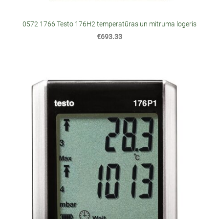
0572 1766 Testo 176H2 temperatūras un mitruma logeris
€693.33