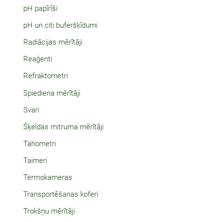
pH papīrīši
pH un citi buferšķīdumi
Radiācijas mērītāji
Reaģenti
Refraktometri
Spiediena mērītāji
Svari
Šķeldas mitruma mērītāji
Tahometri
Taimeri
Termokameras
Transportēšanas koferi
Trokšņu mērītāji