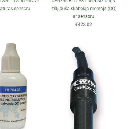
di SenTix® 41–47 ar
486765 ECO 531 ūdensizturīgs
atūras sensoru
izšķīdušā skābekļa mērītājs (DO)
ar sensoru
€423.02