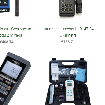
metrs Gresinger ar
Hanna Instruments HI-9147-04
rodu 2 m vadā
Oksimetrs
€408.74
€738.71