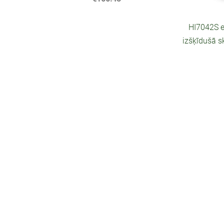
HI7042S e
izšķīdušā 