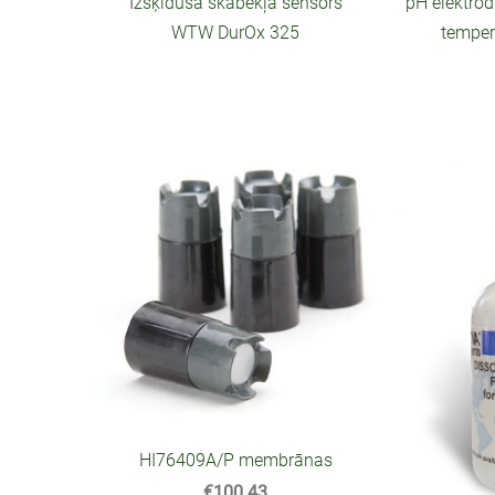
Izšķīdušā skābekļa sensors
pH elektro
WTW DurOx 325
temper
HI76409A/P membrānas
€100.43