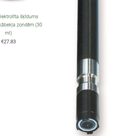
lektrolīta šķīdums
skābekļa zondēm (30
ml)
€27.83