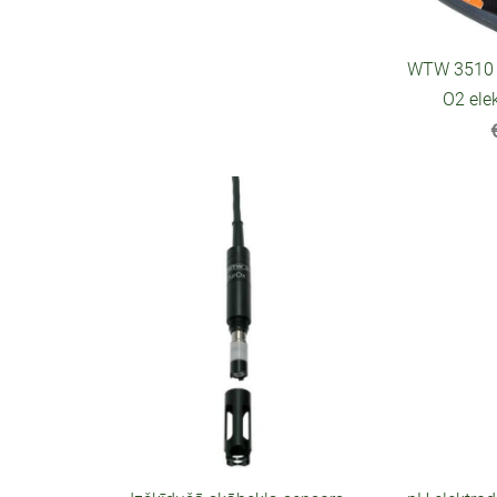
WTW 3510 I
O2 ele