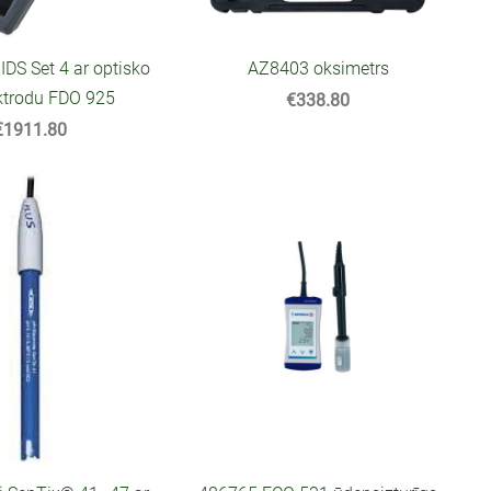
DS Set 4 ar optisko
AZ8403 oksimetrs
ktrodu FDO 925
€338.80
€1911.80