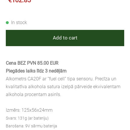
€102.85
In stock
Add to cart
Cena BEZ PVN 85.00 EUR
Piegādes laiks līdz 3 nedēļām
Alkometrs CA20F ar “fuel cell” tipa sensoru. Precīza un
kvalitatīva alkohola satura izelpā pārveide ekvivalentam
alkohola procentam asinīs.
Izmērs: 125x56x24mm
Svars: 131g (ar bateriju)
Barošana: 9V sārmu baterija