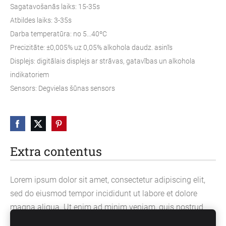
Sagatavošanās laiks: 15-35s
Atbildes laiks: 3-35s
Darba temperatūra: no 5...40ºC
Precizitāte: ±0,005% uz 0,05% alkohola daudz. asinīs
Displejs: digitālais displejs ar strāvas, gatavības un alkohola
indikatoriem
Sensors: Degvielas šūnas sensors
Extra contentus
Lorem ipsum dolor sit amet, consectetur adipiscing elit,
sed do eiusmod tempor incididunt ut labore et dolore
magna aliqua. Ut enim ad minim veniam, quis nostrud
exercitation ullamco laboris nisi ut aliquip ex ea