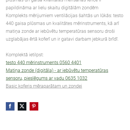
papildināma ar lielu skaitu digitālām zondēm
Komplekts mērijumiem ventilācijas šahtās un lūkās: testo
440 gaisa plūsmas un kvalitātes mērinstruments, kā arī
matiņa zonde ar iebūvētu temperatūras sensoru droši
uzglabājas ērtā koferī un ir gatavi darbam jebkurā brīdī.
Komplektā ietilpst:
testo 440 mērinstruments 0560 4401
Matiņa zonde (digitāla) - ar iebūvētu temperatūras
sensoru, pieslēgums ar vadu 0635 1032
Basic koferis mēraparātam un zondei