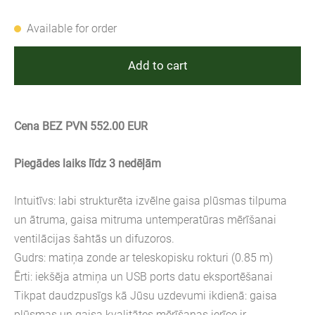
Available for order
Add to cart
Cena BEZ PVN 552.00 EUR
Piegādes laiks līdz 3 nedēļām
Intuitīvs: labi strukturēta izvēlne gaisa plūsmas tilpuma
un ātruma, gaisa mitruma untemperatūras mērīšanai
ventilācijas šahtās un difuzoros.
Gudrs: matiņa zonde ar teleskopisku rokturi (0.85 m)
Ērti: iekšēja atmiņa un USB ports datu eksportēšanai
Tikpat daudzpusīgs kā Jūsu uzdevumi ikdienā: gaisa
plūsmas un gaisa kvalitātes mērīšanas ierīce ir