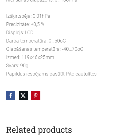
Izšķirtspēja: 0,01hPa
Precizitāte: ±0,5 %
Displejs: LCD
Darba temperatūra: 0…50oC
Glabāšanas temperatūra: -40…70oC
Izmēri: 119x46x25mm
Svars: 90g
Papildus iespējams pasūtīt Pito cautulītes
Related products