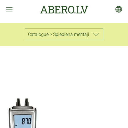
ABERO.LV
Catalogue > Spiediena mērītāji