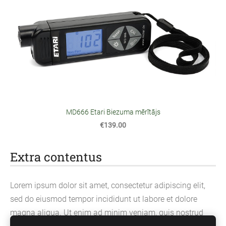
MD666 Etari Biezuma mērītājs
€139.00
Extra contentus
Lorem ipsum dolor sit amet, consectetur adipiscing elit,
sed do eiusmod tempor incididunt ut labore et dolore
magna aliqua. Ut enim ad minim veniam, quis nostrud