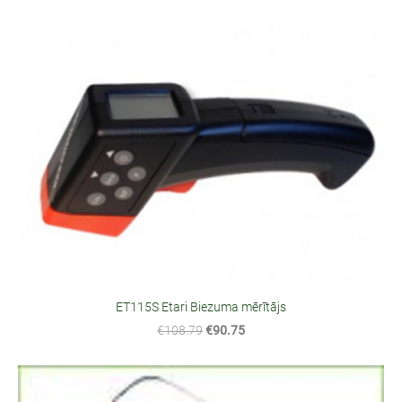
ET115S Etari Biezuma mērītājs
€108.79
€90.75