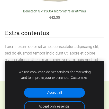
Benetech GM1360A higrometrs ar atmiņu
€42.35
Extra contentus
Lorem ipsum dolor sit amet, consectetur adipiscing elit,
sed do eiusmod tempor incididunt ut labore et dolore
magna aliqua. Ut enim ad minim veniam, quis nostrud
exercitation ullamco laboris nisi ut aliquip ex ea
We use cookies to deliver services, for marketing
commodo consequat.
and to improve your experience.
Customize
Cookies
Accept all
Accept only essential