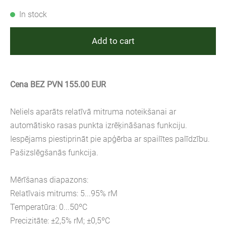
In stock
Add to cart
Cena BEZ PVN 155.00 EUR
Neliels aparāts relatīvā mitruma noteikšanai ar
automātisko rasas punkta izrēķināšanas funkciju.
Iespējams piestiprināt pie apģērba ar spailītes palīdzību.
Pašizslēgšanās funkcija.
Mērīšanas diapazons:
Relatīvais mitrums: 5...95% rM
Temperatūra: 0...50ºC
Precizitāte: ±2,5% rM; ±0,5ºC