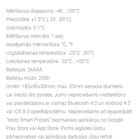
Mērīšanas diapazons: -40...150°C
Precizitāte: ±1.3°C (-20...85°C)
Izšķirtspēja: 0.1°C
Mērīšanas intervāls: 1/sec
Iespējamās mērvienības: °C, °F
Uzglabāšanas temperatūra: -20°C...60°C
Lietošanas temperatūra: -20°C...+50°C
Baterijas: 3xAAA
Bateriju mūžs: 250h
Izmēri: 183×90×30mm, max. 35mm sensora diametrs
Lai lietotu šīs zondes, Jums nepieciešams viedtelefons
vai planšetdators ar vismaz Bluetooth 4.0 un Android 4.3
vai iOS 8.3 operētājsistēmu. Nepieciešams arī lejupielādēt
“testo Smart Probes” bezmaksas aplikāciju no Google
Play Store vai App Store. Pirms iegādes lūdzu
pārliecinieties vai aplikācija darbojas Jūsu ierīcē.