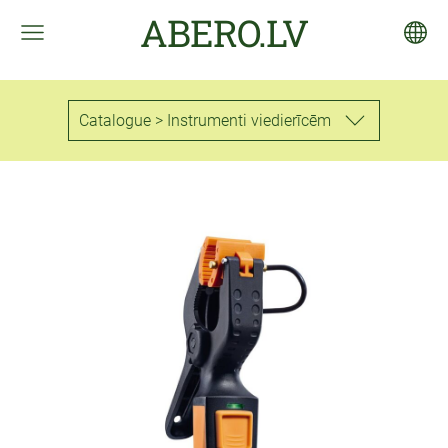
ABERO.LV
Catalogue > Instrumenti viedierīcēm