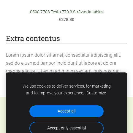
0590 7703 Testo 770 3 Strāvas knaibles
€278.30
Extra contentus
Lorem ipsum dolor sit amet, consectetur adipiscing elit,
sed do eiusmod tempor incididunt ut labore et dolore
magna aliqua. Ut enim ad minim veniam, quis nostrud
exercitation ullamco laboris nisi ut aliquip ex ea
We use cookies to deliver services, for marketing
commodo consequat.
and to improve your experience.
Customize
Cookies
Accept all
Accept only essential