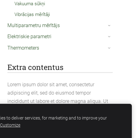
Vakuuma sūkņi
Vibrācijas mērītāji
Multiparametru mērītājs
›
Elektriskie parametri
›
Thermometers
›
Extra contentus
Lorem ipsum dolor sit amet, consectetur
adipiscing elit, sed do eiusmod tempor
incididunt ut labore et dolore magna aliqua. Ut
enim ad minim veniam, quis nostrud
exercitation ullamco laboris nisi ut aliquip ex ea
es to deliver services, for marketing and to improve your
Customize
commodo consequat.