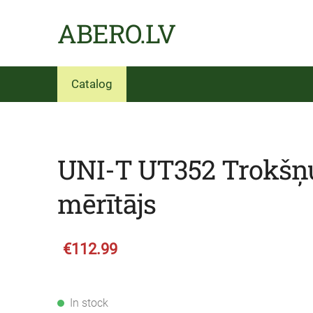
ABERO.LV
Catalog
UNI-T UT352 Trokšņ
mērītājs
€112.99
In stock