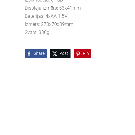
Displeja izmērs: 53x41mm
Baterijas: 4xAA 1.5V
Izmērs: 273x70x39mm
Svars: 330g
Share
Post
Pin