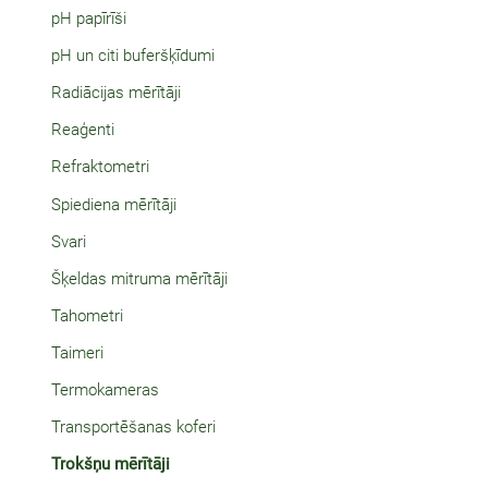
pH papīrīši
pH un citi buferšķīdumi
Radiācijas mērītāji
Reaģenti
Refraktometri
Spiediena mērītāji
Svari
Šķeldas mitruma mērītāji
Tahometri
Taimeri
Termokameras
Transportēšanas koferi
Trokšņu mērītāji