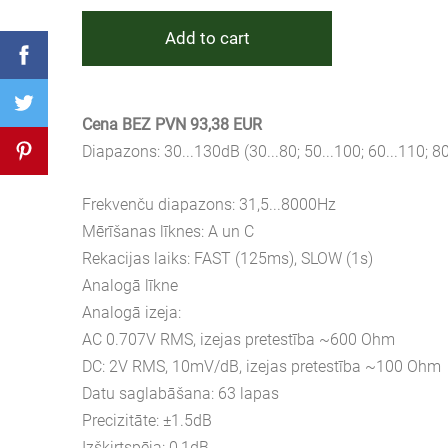
Add to cart
Cena BEZ PVN 93,38 EUR
Diapazons: 30...130dB (30...80; 50...100; 60...110; 80
Frekvenču diapazons: 31,5...8000Hz
Mērīšanas līknes: A un C
Rekacijas laiks: FAST (125ms), SLOW (1s)
Analogā līkne
Analogā izeja:
AC 0.707V RMS, izejas pretestība ~600 Ohm
DC: 2V RMS, 10mV/dB, izejas pretestība ~100 Ohm
Datu saglabāšana: 63 lapas
Precizitāte: ±1.5dB
Izšķirtspēja: 0,1dB