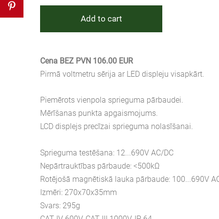
Add to cart
Cena BEZ PVN 106.00 EUR
Pirmā voltmetru sērija ar LED displeju visapkārt.
Piemērots vienpola sprieguma pārbaudei.
Mērīšanas punkta apgaismojums.
LCD displejs precīzai sprieguma nolasīšanai.
Sprieguma testēšana: 12...690V AC/DC
Nepārtrauktības pārbaude: <500kΩ
Rotējošā magnētiskā lauka pārbaude: 100...690V A
Izmēri: 270x70x35mm
Svars: 295g
CAT IV 600V, CAT III 1000V, IP 64