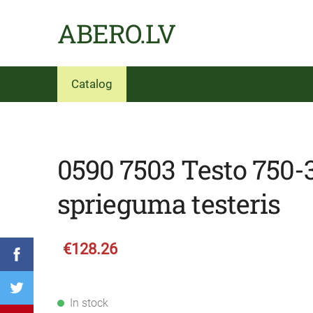
ABERO.LV
Catalog
0590 7503 Testo 750-
sprieguma testeris
€128.26
In stock