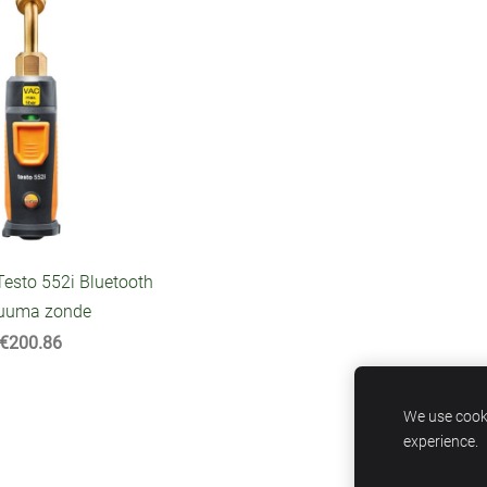
esto 552i Bluetooth
uuma zonde
€200.86
We use cooki
experience.