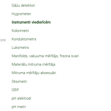
Gāzu detektori
Hygrometer
Instrumenti viedierīcēm
Kolorimetri
Konduktometrs
tore
Luksmetrs
Manifolds, vakuuma mērītājs, freona svari
Materiālu mitruma mērītājs
Mitruma mērītāju aksesuāri
Oksimetri
ORP
pH elektrodi
pH metri