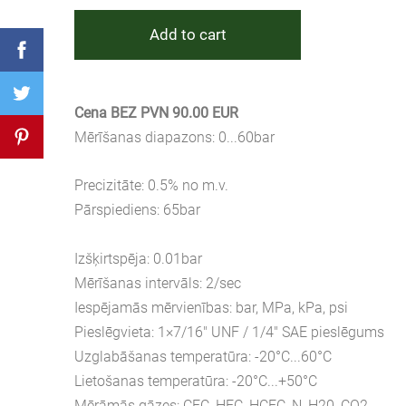
Add to cart
Cena BEZ PVN 90.00 EUR
Mērīšanas diapazons: 0...60bar
Precizitāte: 0.5% no m.v.
Pārspiediens: 65bar
Izšķirtspēja: 0.01bar
Mērīšanas intervāls: 2/sec
Iespējamās mērvienības: bar, MPa, kPa, psi
Pieslēgvieta: 1×7/16" UNF / 1/4" SAE pieslēgums
Uzglabāšanas temperatūra: -20°C...60°C
Lietošanas temperatūra: -20°C...+50°C
Mērāmās gāzes: CFC, HFC, HCFC, N, H20, CO2