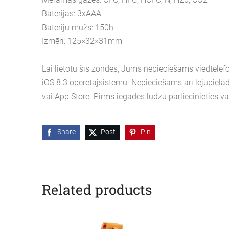
Baterijas: 3xAAA
Bateriju mūžs: 150h
Izmēri: 125×32×31mm
Lai lietotu šīs zondes, Jums nepieciešams viedtelef
iOS 8.3 operētājsistēmu. Nepieciešams arī lejupielā
vai App Store. Pirms iegādes lūdzu pārliecinieties va
Share
Post
Pin
Related products