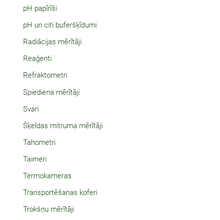
pH papīrīši
pH un citi buferšķīdumi
Radiācijas mērītāji
Reaģenti
Refraktometri
Spiediena mērītāji
Svari
Šķeldas mitruma mērītāji
Tahometri
Taimeri
Termokameras
Transportēšanas koferi
Trokšņu mērītāji