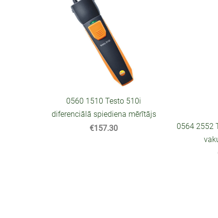
0560 1510 Testo 510i
diferenciālā spiediena mērītājs
0564 2552 T
€157.30
vak