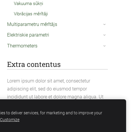
Vakuuma sūkņi
Vibrācijas mērītāji
Multiparametru mērītājs
›
Elektriskie parametri
›
Thermometers
›
Extra contentus
Lorem ipsum dolor sit amet, consectetur
adipiscing elit, sed do eiusmod tempor
incididunt ut labore et dolore magna aliqua. Ut
enim ad minim veniam, quis nostrud
exercitation ullamco laboris nisi ut aliquip ex ea
es to deliver services, for marketing and to improve your
Customize
commodo consequat.