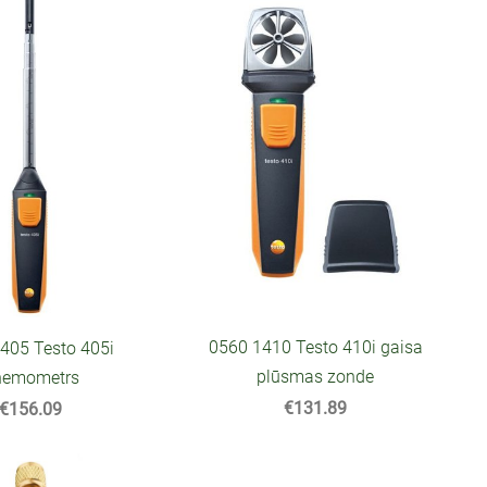
0560 1410 Testo 410i gaisa
405 Testo 405i
plūsmas zonde
nemometrs
€131.89
€156.09