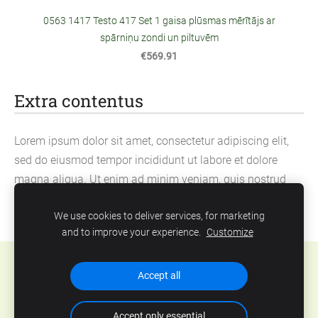
0563 1417 Testo 417 Set 1 gaisa plūsmas mērītājs ar
spārniņu zondi un piltuvēm
€569.91
Extra contentus
Lorem ipsum dolor sit amet, consectetur adipiscing elit,
sed do eiusmod tempor incididunt ut labore et dolore
magna aliqua. Ut enim ad minim veniam, quis nostrud
exercitation ullamco laboris nisi ut aliquip ex ea
We use cookies to deliver services, for marketing
commodo consequat.
and to improve your experience.
Customize
Cookies
Accept all
Accept only essential