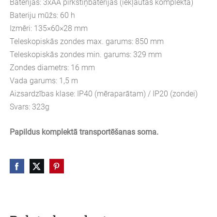
Baterijas: 3xAA pirkstiņbaterijas (iekļautas komplektā)
Bateriju mūžs: 60 h
Izmēri: 135×60×28 mm
Teleskopiskās zondes max. garums: 850 mm
Teleskopiskās zondes min. garums: 329 mm
Zondes diametrs: 16 mm
Vada garums: 1,5 m
Aizsardzības klase: IP40 (mēraparātam) / IP20 (zondei)
Svars: 323g
Papildus komplektā transportēšanas soma.