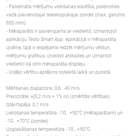
- Palielināta mērījumu veikšanas elastība, pateicoties
vadā pievienotajai teleskopiskajai zondei (max. garums
850 mm).
- Mēraparāts ir savienojams ar viedierīci, izmantojot
aplikāciju
Testo Smart App
. Aplikācijā ir mēraparāta
izvēlne, tajā ir iespējams redzēt mērījumu vēsturi,
mērījumu grafikus, izveidot atskaites un izmantot
viedierīci kā otro mēraparāta displeju.
- Vidējo vērtību aprēķins noteiktā laikā un punktā.
Mērīšanas diapazons: 0,6...40 m/s
Precizitāte: ±(0,2 m/s + 1% no izmērītās vērtības)
Izšķirtspēja: 0,1 m/s
Lietošanas temperatūra: -10...+50°C (mēraparātam) un
-10...+70
°C (zondei)
Uzglabāšanas temperatūra: -10...+50°C