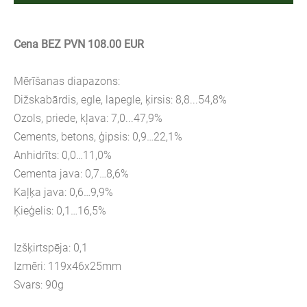
Cena BEZ PVN 108.00 EUR
Mērīšanas diapazons:
Dižskabārdis, egle, lapegle, ķirsis: 8,8...54,8%
Ozols, priede, kļava: 7,0...47,9%
Cements, betons, ģipsis: 0,9…22,1%
Anhidrīts: 0,0…11,0%
Cementa java: 0,7…8,6%
Kaļķa java: 0,6…9,9%
Ķieģelis: 0,1…16,5%
Izšķirtspēja: 0,1
Izmēri: 119x46x25mm
Svars: 90g