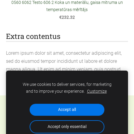
0560 6062 Testo 606 2 Koka un materiālu, gaisa mitruma un
temperatūras mērītājs
€232.32
Extra contentus
Lorem ipsum dolor sit amet, consectetur adipiscing elit,
sed do eiusmod tempor incididunt ut labore et dolore
magna aliqua. Ut enim ad minim veniam, quis nostrud
exercitation ullamco laboris nisi ut aliquip ex ea
We use cookies to deliver services, for marketing
commodo consequat.
and to improve your experience.
Customize
Cookies
Accept all
Accept only essential