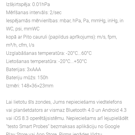
Izšķirtspēja: 0.01hPa
Mērīšanas intervāls: 2/sec
Iespējamās mērvienības: mbar, hPa, Pa, mmHg, inHg, in
WC, psi, mmWC
kopā ar Pito cauruli (papildus aprīkojums): m/s, fpm,
m³/h, cfm, l/s
Uzglabāšanas temperatūra: -20°C...60°C
Lietošanas temperatūra: -20°C...+50°C
Baterijas: 3xAAA
Bateriju mūžs: 150h
Izmēri: 148×36×23mm
Lai lietotu šīs zondes, Jums nepieciešams viedtelefons
vai planšetdators ar vismaz Bluetooth 4.0 un Android 4.3
vai iOS 8.3 operētājsistēmu. Nepieciešams arī lejupielādēt
“testo Smart Probes” bezmaksas aplikāciju no Google
Play Store vai App Store. Pirms iegādes lūdzu