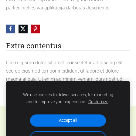
pārliecinieties vai aplikācija darbojas Jūsu ierīcē.
Extra contentus
Lorem ipsum dolor sit amet, consectetur adipiscing elit,
sed do eiusmod tempor incididunt ut labore et dolore
magna aliqua. Ut enim ad minim veniam, quis nostrud
exercitation ullamco laboris nisi ut aliquip ex ea
We use cookies to deliver services, for marketing
commodo consequat.
and to improve your experience.
Customize
Cookies
Accept all