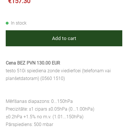
€157.30
In stock
Add to cart
Cena BEZ PVN 130.00 EUR
testo 510i spiediena zonde viedierīcei (telefonam vai
planšetdatoram) (0560 1510)
Mērīšanas diapazons: 0...150hPa
Precizitāte: ±1 cipars ±0.05hPa (0...1.00hPa)
±0.2hPa +1.5% no m.v. (1.01...150hPa)
Pārspiediens: 500 mbar