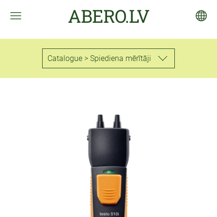
ABERO.LV
Catalogue > Spiediena mērītāji