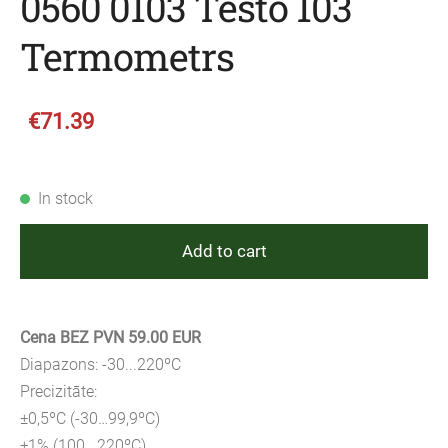
0560 0103 Testo 103
Termometrs
€71.39
In stock
Add to cart
Cena BEZ PVN 59.00 EUR
Diapazons: -30...220ºC
Precizitāte:
±0,5ºC (-30…99,9ºC)
±1% (100...220ºC)