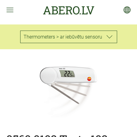
ABERO.LV
Thermometers > ar iebūvētu sensoru