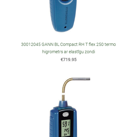
30012045 GANN BL Compact RH T flex 250 termo
higrometrs ar elastīgu zondi
€719.95