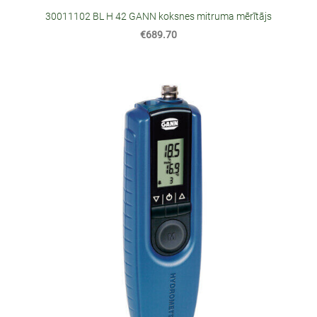
30011102 BL H 42 GANN koksnes mitruma mērītājs
€689.70