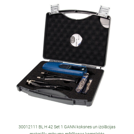
30012111 BL H 42 Set 1 GANN koksnes un izolācijas