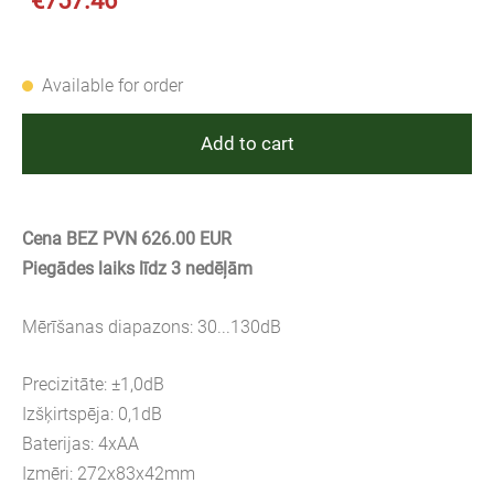
€757.46
Available for order
Add to cart
Cena BEZ PVN 626.00 EUR
Piegādes laiks līdz 3 nedēļām
Mērīšanas diapazons: 30...130dB
Precizitāte: ±1,0dB
Izšķirtspēja: 0,1dB
Baterijas: 4xAA
Izmēri: 272x83x42mm