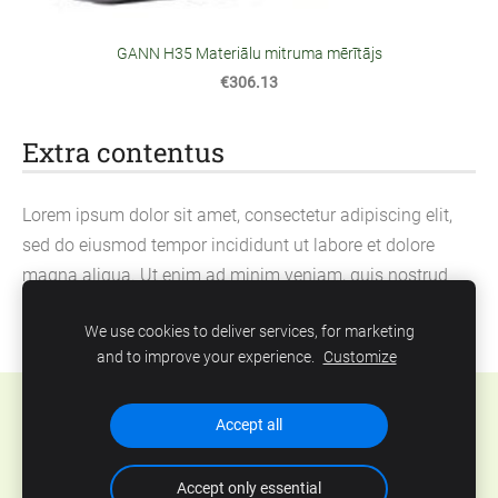
GANN H35 Materiālu mitruma mērītājs
€306.13
Extra contentus
Lorem ipsum dolor sit amet, consectetur adipiscing elit,
sed do eiusmod tempor incididunt ut labore et dolore
magna aliqua. Ut enim ad minim veniam, quis nostrud
exercitation ullamco laboris nisi ut aliquip ex ea
We use cookies to deliver services, for marketing
commodo consequat.
and to improve your experience.
Customize
Cookies
Accept all
Accept only essential