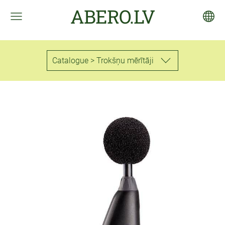
ABERO.LV
Catalogue > Trokšņu mērītāji