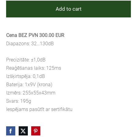
Add to cart
Cena BEZ PVN 300.00 EUR
Diapazons: 32…130dB
Precizitāte: ±1,0dB
Reaģēšanas laiks: 125ms
Izšķirtspēja: 0,1dB
Baterija: 1x9V (krona)
Izmērs: 255x55x43mm
Svars: 195g
Iespējams pasūtīt ar sertifikātu