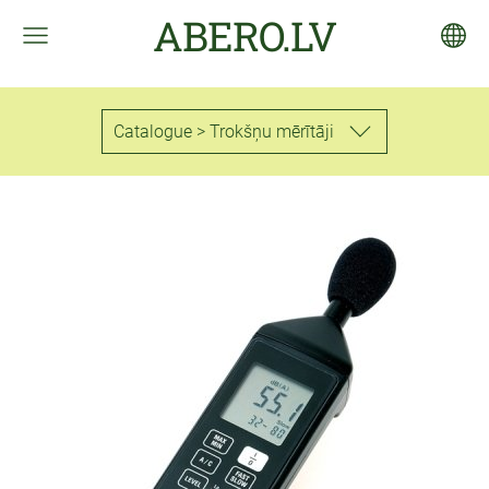
ABERO.LV
Catalogue > Trokšņu mērītāji