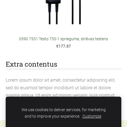
0590 7551 Testo 755-1 sprieguma, strāvas testeris
€177.87
Extra contentus
Lorem ipsum dolor sit amet, consectetur adipiscing elit,
sed do eiusmod tempor incididunt ut labore et dolore
magna aliqua. Ut enim ad minim veniam, quis nostrud
exercitation ullamco laboris nisi ut aliquip ex ea
We use cookies to deliver services, for marketing
commodo consequat.
and to improve your experience.
Customize