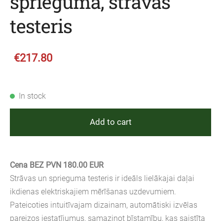
sprieguma, strāvas
testeris
€217.80
In stock
Add to cart
Cena BEZ PVN 180.00 EUR
Strāvas un sprieguma testeris ir ideāls lielākajai daļai
ikdienas elektriskajiem mērīšanas uzdevumiem.
Pateicoties intuitīvajam dizainam, automātiski izvēlas
pareizos iestatījumus, samazinot bīstamību, kas saistīta