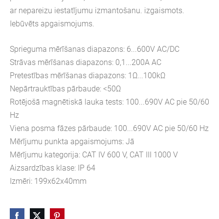
ar nepareizu iestatījumu izmantošanu. izgaismots.
Iebūvēts apgaismojums.
Sprieguma mērīšanas diapazons: 6...600V AC/DC
Strāvas mērīšanas diapazons: 0,1...200A AC
Pretestības mērīšanas diapazons: 1Ω...100kΩ
Nepārtrauktības pārbaude: <50Ω
Rotējošā magnētiskā lauka tests: 100...690V AC pie 50/60
Hz
Viena posma fāzes pārbaude: 100...690V AC pie 50/60 Hz
Mērījumu punkta apgaismojums: Jā
Mērījumu kategorija: CAT IV 600 V, CAT III 1000 V
Aizsardzības klase: IP 64
Izmēri: 199x62x40mm