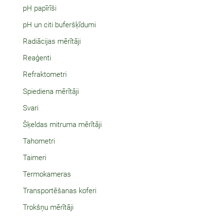
pH papīrīši
pH un citi buferšķīdumi
Radiācijas mērītāji
Reaģenti
Refraktometri
Spiediena mērītāji
Svari
Šķeldas mitruma mērītāji
Tahometri
Taimeri
Termokameras
Transportēšanas koferi
Trokšņu mērītāji