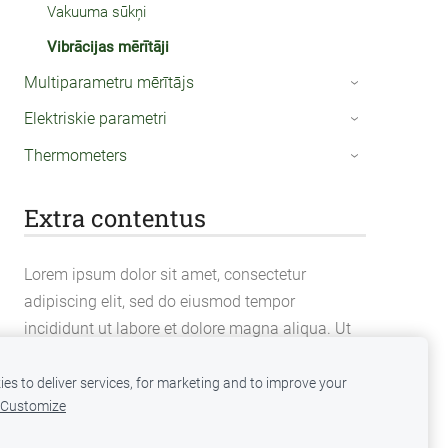
Vakuuma sūkņi
Vibrācijas mērītāji
Multiparametru mērītājs
›
Elektriskie parametri
›
Thermometers
›
Extra contentus
Lorem ipsum dolor sit amet, consectetur
adipiscing elit, sed do eiusmod tempor
incididunt ut labore et dolore magna aliqua. Ut
enim ad minim veniam, quis nostrud
exercitation ullamco laboris nisi ut aliquip ex ea
es to deliver services, for marketing and to improve your
Customize
commodo consequat.