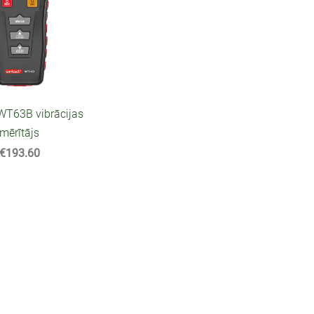
WT63B vibrācijas
mērītājs
€193.60