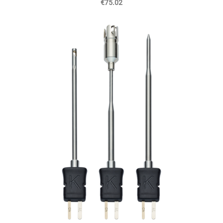
€75.02