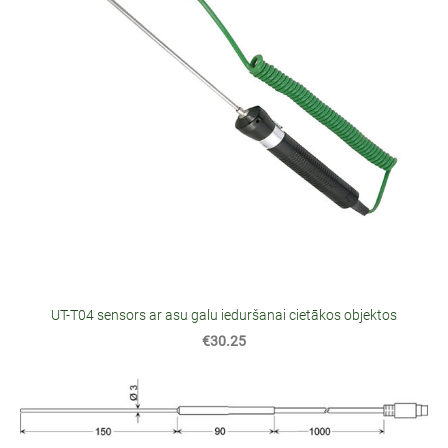
UT-T04 sensors ar asu galu ieduršanai cietākos objektos
€30.25