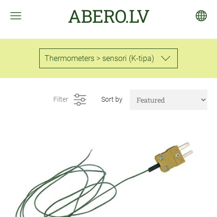
ABERO.LV
Thermometers > sensori (K-tipa)
Filter
Sort by