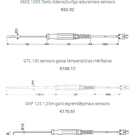
0602 1293 Testo ūdensizturīgs ieduramais sensors
€62.92
GTL 130 sensors gaisa temperatūras mērīšanai
€108.17
GKF 125 1,25m garš iegremdējamais sensors
€170.61