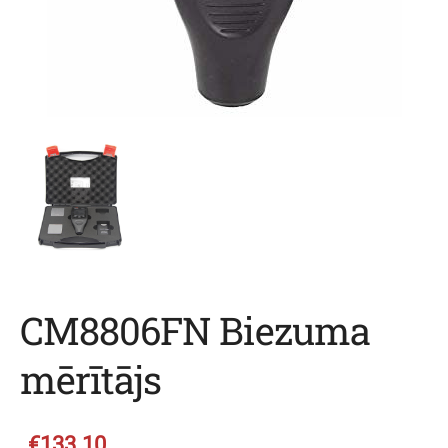
CM8806FN Biezuma
mērītājs
€133.10