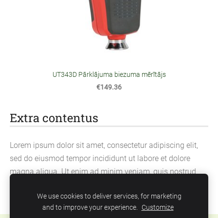
UT343D Pārklājuma biezuma mērītājs
€149.36
Extra contentus
Lorem ipsum dolor sit amet, consectetur adipiscing elit,
sed do eiusmod tempor incididunt ut labore et dolore
magna aliqua. Ut enim ad minim veniam, quis nostrud
exercitation ullamco laboris nisi ut aliquip ex ea
We use cookies to deliver services, for marketing
commodo consequat.
and to improve your experience.
Customize