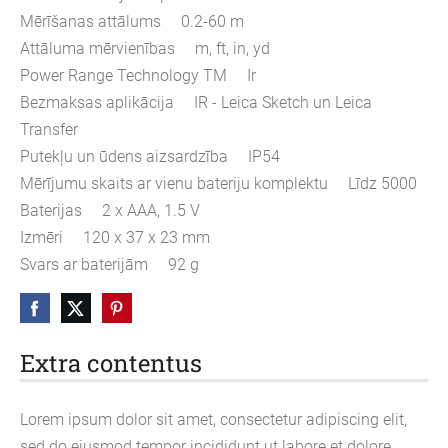
Mērīšanas attālums 0.2-60 m
Attāluma mērvienības m, ft, in, yd
Power Range Technology TM Ir
Bezmaksas aplikācija IR - Leica Sketch un Leica
Transfer
Putekļu un ūdens aizsardzība IP54
Mērījumu skaits ar vienu bateriju komplektu Līdz 5000
Baterijas 2 x AAA, 1.5 V
Izmēri 120 x 37 x 23 mm
Svars ar baterijām 92 g
Extra contentus
Lorem ipsum dolor sit amet, consectetur adipiscing elit,
sed do eiusmod tempor incididunt ut labore et dolore