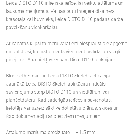
Leica DISTO D110 ir lieliska ierīce, lai veiktu attāluma un
laukuma mērījumus. Vai tas būtu interjera dizainers,
krāsotājs vai būvnieks, Leica DISTO D110 padarīs darba
paveikšanu vienkāršāku.
Ar kabatas klipsi tālmēru varat ērti piespraust pie apģērba
un būt droši, ka instruments vienmēr būs līdzi un viegli
pieejams. Ātra piekļuve visām Disto D110 funkcijām.
Bluetooth Smart un Leica DISTO Sketch aplikācija
Jaunākā Leica DISTO Sketch aplikācija ir ideāls
savienojums starp DISTO D110 un viedtālruni vai
planšetdatoru. Kad saderīgās ierīces ir savienotas,
lietotājs var uzreiz sākt veidot stāvu plānus, skices un
foto dokumentāciju ar precīziem mērījumiem.
Attāluma mērījuma precizitāte ± 1.5 mm