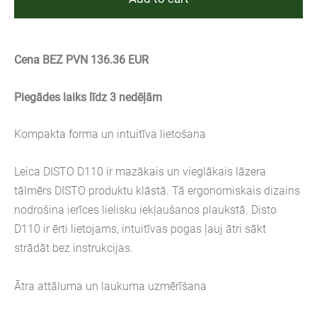
Cena BEZ PVN 136.36 EUR
Piegādes laiks līdz 3 nedēļām
Kompakta forma un intuitīva lietošana
Leica DISTO D110 ir mazākais un vieglākais lāzera
tālmērs DISTO produktu klāstā. Tā ergonomiskais dizains
nodrošina ierīces lielisku iekļaušanos plaukstā. Disto
D110 ir ērti lietojams, intuitīvas pogas ļauj ātri sākt
strādāt bez instrukcijas.
Ātra attāluma un laukuma uzmērīšana