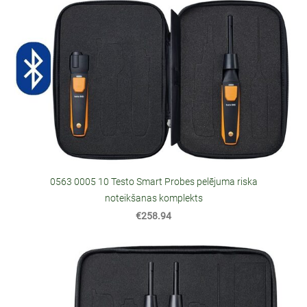
0563 0005 10 Testo Smart Probes pelējuma riska
noteikšanas komplekts
€258.94