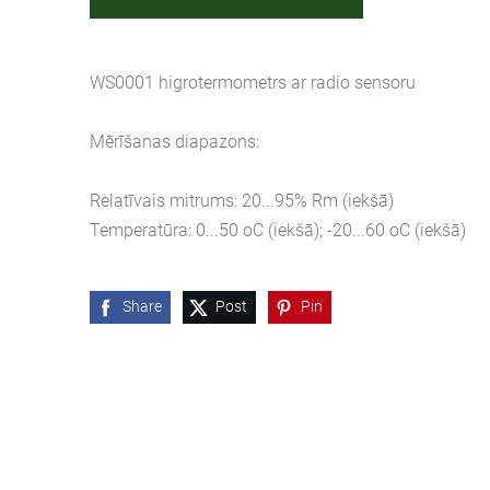
WS0001 higrotermometrs ar radio sensoru
Mērīšanas diapazons:
Relatīvais mitrums: 20...95% Rm (iekšā)
Temperatūra: 0...50 oC (iekšā); -20...60 oC (iekšā)
Share
Post
Pin