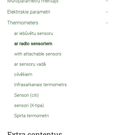
Multiparametru mērītājs
›
Elektriskie parametri
›
Thermometers
›
ar iebūvētu sensoru
ar radio sensoriem
with attachable sensors
ar sensoru vadā
cilvēkiem
Infrasarkanais termometrs
Sensori (citi)
sensori (K-tipa)
Spirta termometri
Extra contentus