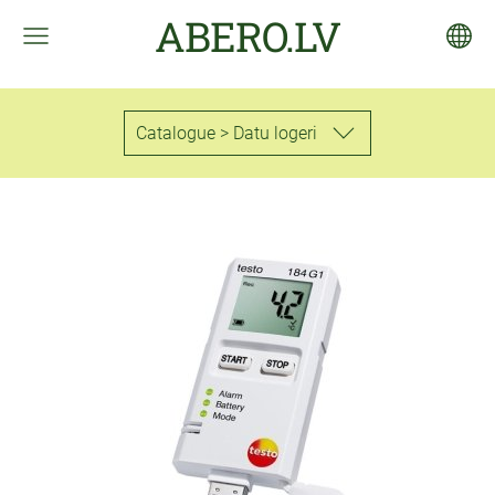
ABERO.LV
Catalogue > Datu logeri