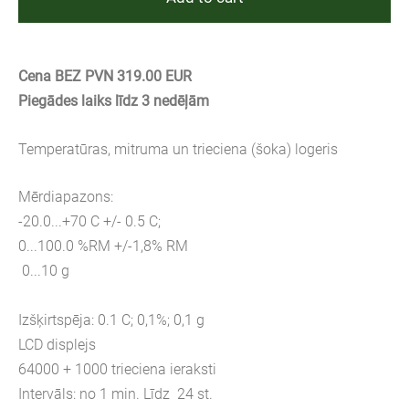
Cena BEZ PVN 319.00 EUR
Piegādes laiks līdz 3 nedēļām
Temperatūras, mitruma un trieciena (šoka) logeris
Mērdiapazons:
-20.0...+70 C +/- 0.5 C;
0...100.0 %RM +/-1,8% RM
0...10 g
Izšķirtspēja: 0.1 C; 0,1%; 0,1 g
LCD displejs
64000 + 1000 trieciena ieraksti
Intervāls: no 1 min. Līdz 24 st.