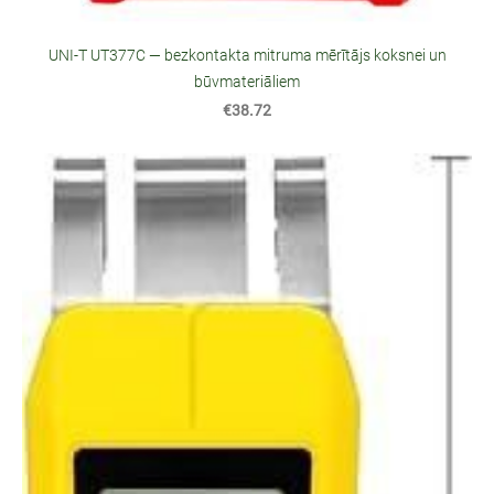
UNI‑T UT377C — bezkontakta mitruma mērītājs koksnei un
būvmateriāliem
€38.72