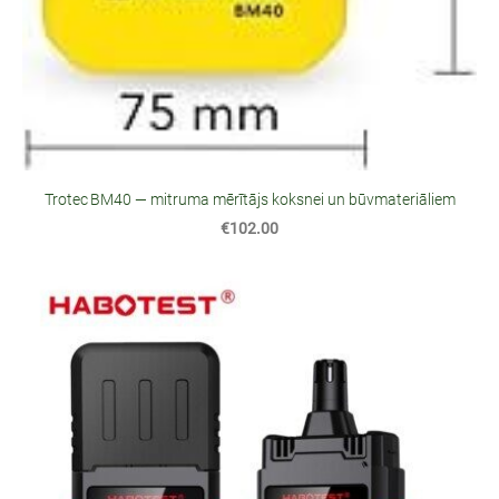
Trotec BM40 — mitruma mērītājs koksnei un būvmateriāliem
€102.00