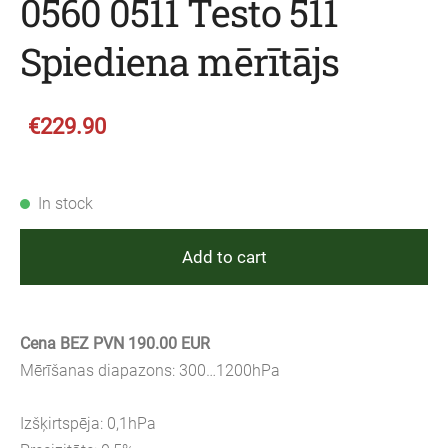
0560 0511 Testo 511
Spiediena mērītājs
€229.90
In stock
Add to cart
Cena BEZ PVN 190.00 EUR
Mērīšanas diapazons: 300…1200hPa
Izšķirtspēja: 0,1hPa