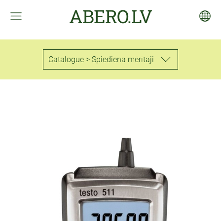
ABERO.LV
Catalogue > Spiediena mērītāji