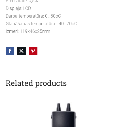
Precizitāte: 0,5%
Displejs: LCD
Darba temperatūra: 0…50oC
Glabāšanas temperatūra: -40…70oC
Izmēri: 119x46x25mm
Related products