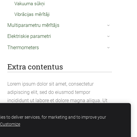
Vakuuma sūkņi
Vibrācijas mērītāji
Multiparametru mērītājs
›
Elektriskie parametri
›
Thermometers
›
Extra contentus
Lorem ipsum dolor sit amet, consectetur
adipiscing elit, sed do eiusmod tempor
incididunt ut labore et dolore magna aliqua. Ut
enim ad minim veniam, quis nostrud
exercitation ullamco laboris nisi ut aliquip ex ea
es to deliver services, for marketing and to improve your
Customize
commodo consequat.