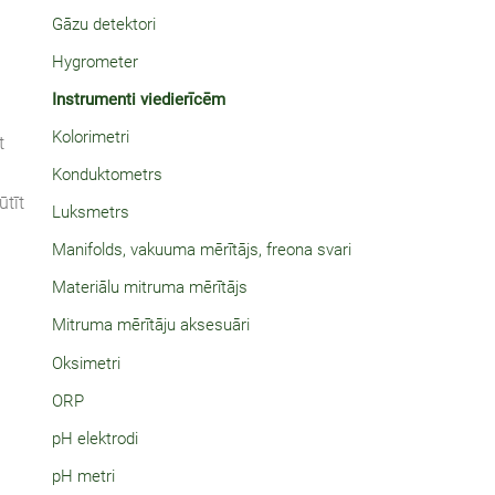
Gāzu detektori
Hygrometer
Instrumenti viedierīcēm
Kolorimetri
t
Konduktometrs
ūtīt
Luksmetrs
Manifolds, vakuuma mērītājs, freona svari
Materiālu mitruma mērītājs
Mitruma mērītāju aksesuāri
Oksimetri
ORP
pH elektrodi
pH metri