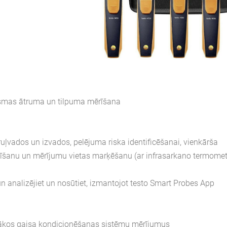
ūsmas ātruma un tilpuma mērīšana
ļvados un izvados, pelējuma riska identificēšanai, vienkārša
sīšanu un mērījumu vietas marķēšanu (ar infrasarkano termomet
 analizējiet un nosūtiet, izmantojot testo Smart Probes App
rīgākos gaisa kondicionēšanas sistēmu mērījumus