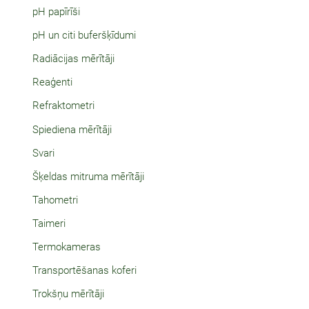
pH papīrīši
pH un citi buferšķīdumi
Radiācijas mērītāji
Reaģenti
Refraktometri
Spiediena mērītāji
Svari
Šķeldas mitruma mērītāji
Tahometri
Taimeri
Termokameras
Transportēšanas koferi
Trokšņu mērītāji