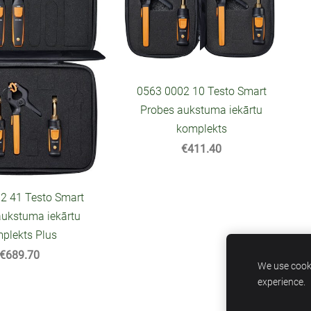
0563 0002 10 Testo Smart
Probes aukstuma iekārtu
komplekts
€411.40
2 41 Testo Smart
aukstuma iekārtu
plekts Plus
€689.70
We use cooki
experience.