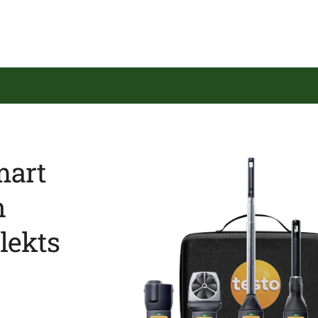
mart
n
lekts