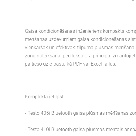
Gaisa kondicionēšanas inženieriem: kompakts kompl
mērīšanas uzdevumiem gaisa kondicionēšanas sistēm
vienkāršāk un efektīvāk: tilpuma plūsmas mērīšanai
zonu noteikšanai pēc luksofora principa izmantojiet
pa tiešo uz e-pastu kā PDF vai Excel failus.
Komplektā ietilpst:
- Testo 405i Bluetooth gaisa plūsmas mērīšanas zo
- Testo 410i Bluetooth gaisa plūsmas mērītājs ar sp