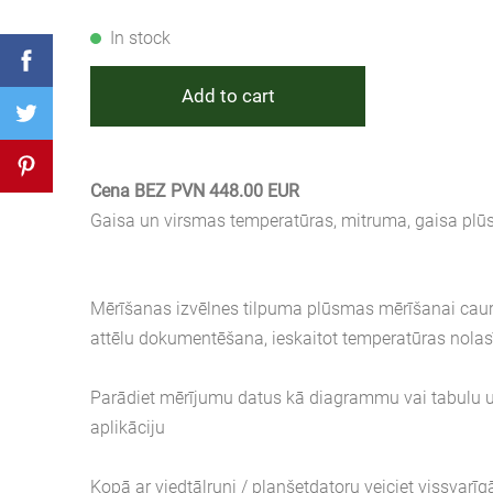
In stock
Add to cart
Cena BEZ PVN 448.00 EUR
Gaisa un virsmas temperatūras, mitruma, gaisa pl
Mērīšanas izvēlnes tilpuma plūsmas mērīšanai cauru
attēlu dokumentēšana, ieskaitot temperatūras nola
Parādiet mērījumu datus kā diagrammu vai tabulu un
aplikāciju
Kopā ar viedtālruni / planšetdatoru veiciet vissva