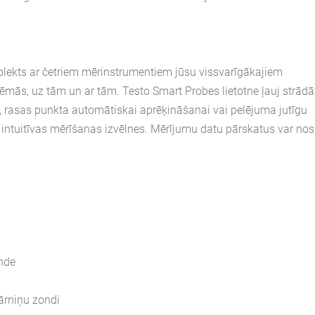
ekts ar četriem mērinstrumentiem jūsu vissvarīgākajiem
ās, uz tām un ar tām. Testo Smart Probes lietotne ļauj strādā
, rasas punkta automātiskai aprēķināšanai vai pelējuma jutīgu
 intuitīvas mērīšanas izvēlnes. Mērījumu datu pārskatus var nos
nde
ārniņu zondi