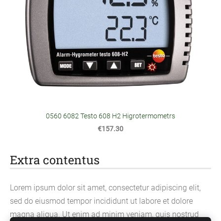
0560 6082 Testo 608 H2 Higrotermometrs
€157.30
Extra contentus
Lorem ipsum dolor sit amet, consectetur adipiscing elit,
sed do eiusmod tempor incididunt ut labore et dolore
magna aliqua. Ut enim ad minim veniam, quis nostrud