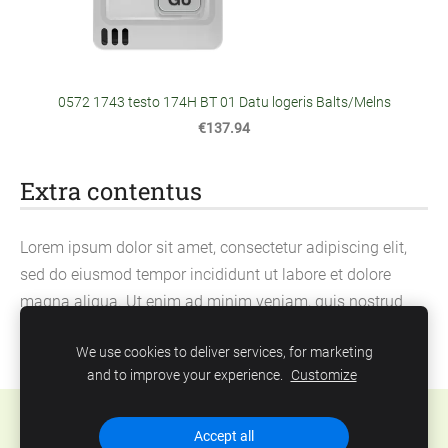
0572 1743 testo 174H BT 01 Datu logeris Balts/Melns
€137.94
Extra contentus
Lorem ipsum dolor sit amet, consectetur adipiscing elit,
sed do eiusmod tempor incididunt ut labore et dolore
magna aliqua. Ut enim ad minim veniam, quis nostrud
exercitation ullamco laboris nisi ut aliquip ex ea
We use cookies to deliver services, for marketing
commodo consequat.
and to improve your experience.
Customize
Cookies
Accept all