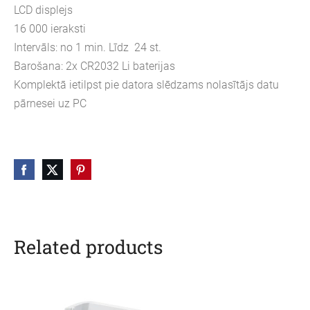
LCD displejs
16 000 ieraksti
Intervāls: no 1 min. Līdz 24 st.
Barošana: 2x CR2032 Li baterijas
Komplektā ietilpst pie datora slēdzams nolasītājs datu
pārnesei uz PC
Related products