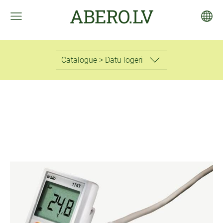
ABERO.LV
Catalogue > Datu logeri