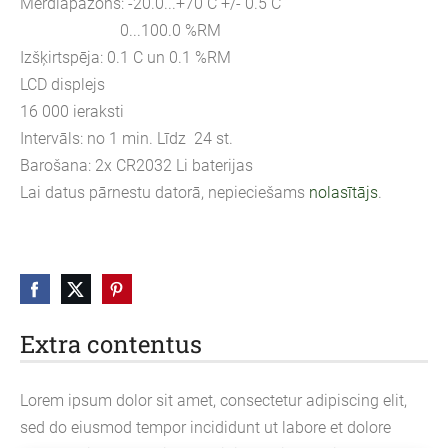
Mērdiapazons: -20.0...+70 C +/- 0.5 C
0...100.0 %RM
Izšķirtspēja: 0.1 C un 0.1 %RM
LCD displejs
16 000 ieraksti
Intervāls: no 1 min. Līdz 24 st.
Barošana: 2x CR2032 Li baterijas
Lai datus pārnestu datorā, nepieciešams
nolasītājs
.
Extra contentus
Lorem ipsum dolor sit amet, consectetur adipiscing elit,
sed do eiusmod tempor incididunt ut labore et dolore