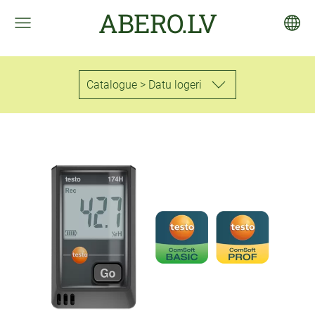
ABERO.LV
Catalogue > Datu logeri