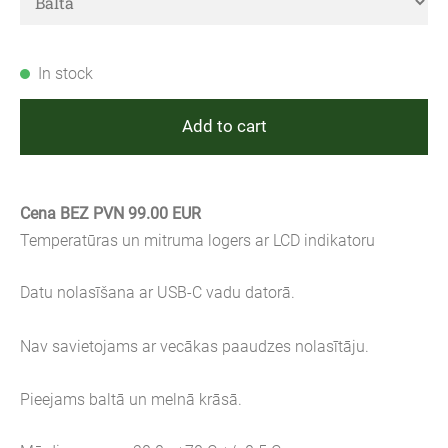
In stock
Add to cart
Cena BEZ PVN 99.00 EUR
Temperatūras un mitruma logers ar LCD indikatoru
Datu nolasīšana ar USB-C vadu datorā.
Nav savietojams ar vecākas paaudzes nolasītāju.
Pieejams baltā un melnā krāsā.