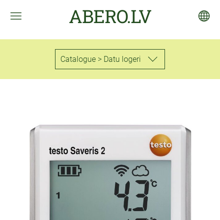
ABERO.LV
Catalogue > Datu logeri