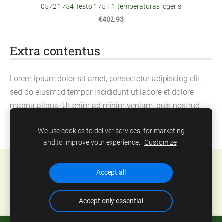
0572 1754 Testo 175 H1 temperatūras logeris
€402.93
Extra contentus
Lorem ipsum dolor sit amet, consectetur adipiscing elit,
sed do eiusmod tempor incididunt ut labore et dolore
magna aliqua. Ut enim ad minim veniam, quis nostrud
exercitation ullamco laboris nisi ut aliquip ex ea
We use cookies to deliver services, for marketing
commodo consequat.
and to improve your experience.
Customize
Cookies
Accept all
Accept only essential