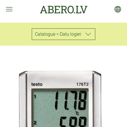
ABERO.LV
Catalogue > Datu logeri