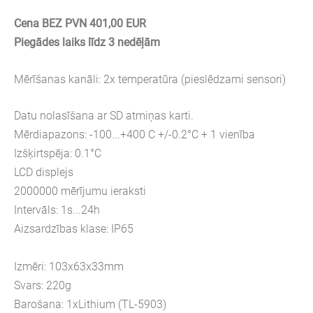
Cena BEZ PVN 401,00 EUR
Piegādes laiks līdz 3 nedēļām
Mērīšanas kanāli: 2x temperatūra (pieslēdzami sensori)
Datu nolasīšana ar SD atmiņas karti.
Mērdiapazons: -100...+400 C +/-0.2°C + 1 vienība
Izšķirtspēja: 0.1°C
LCD displejs
2000000 mērījumu ieraksti
Intervāls: 1s...24h
Aizsardzības klase: IP65
Izmēri: 103x63x33mm
Svars: 220g
Barošana: 1xLithium (TL-5903)