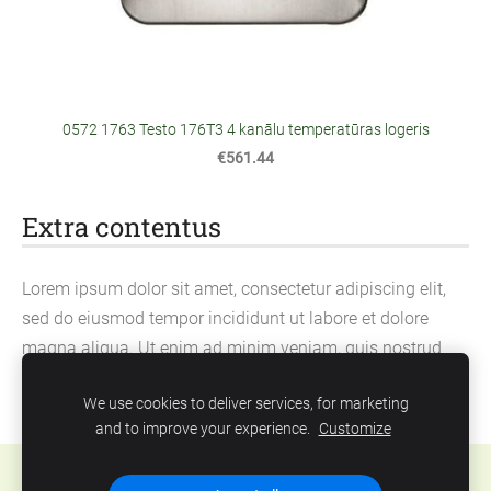
0572 1763 Testo 176T3 4 kanālu temperatūras logeris
€561.44
Extra contentus
Lorem ipsum dolor sit amet, consectetur adipiscing elit,
sed do eiusmod tempor incididunt ut labore et dolore
magna aliqua. Ut enim ad minim veniam, quis nostrud
exercitation ullamco laboris nisi ut aliquip ex ea
We use cookies to deliver services, for marketing
commodo consequat.
and to improve your experience.
Customize
Cookies