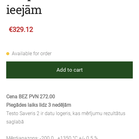
ieejām
€329.12
Available for order
Add to cart
Cena BEZ PVN 272.00
Piegādes laiks lidz 3 nedēļām
Testo Saveris 2 ir datu logeris, kas mērījumu rezultātus
saglabā
Mērdiapazons: -200.0...+1350 °C +/- 0.5 %