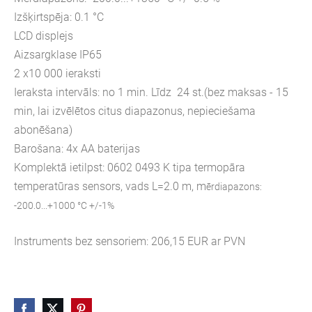
Izšķirtspēja: 0.1 °C
LCD displejs
Aizsargklase IP65
2 x10 000 ieraksti
Ieraksta intervāls: no 1 min. Līdz 24 st.(bez maksas - 15
min, lai izvēlētos citus diapazonus, nepieciešama
abonēšana)
Barošana: 4x AA baterijas
Komplektā ietilpst: 0602 0493 K tipa termopāra
temperatūras sensors, vads L=2.0 m, m
ērdiapazons:
-200.0...+1000 °C +/-1%
Instruments bez sensoriem: 206,15 EUR ar PVN