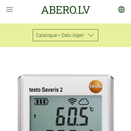
ABERO.LV
Catalogue > Datu logeri