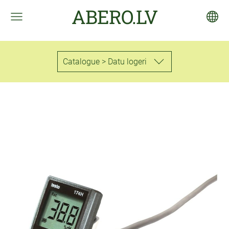
ABERO.LV
Catalogue > Datu logeri