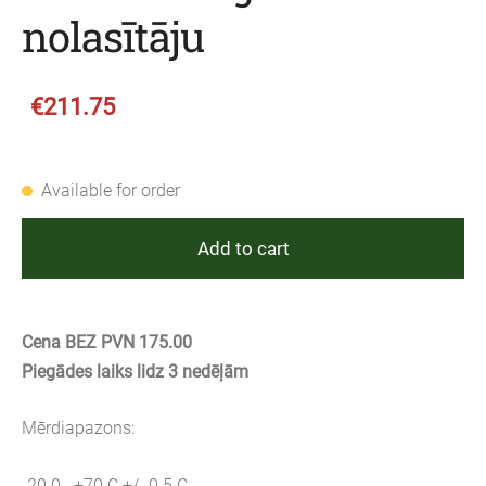
nolasītāju
€211.75
Available for order
Add to cart
Cena BEZ PVN 175.00
Piegādes laiks lidz 3 nedēļām
Mērdiapazons:
-20.0...+70 C +/- 0.5 C