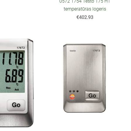
0572 1754 Testo 175 H1
temperatūras logeris
€402.93