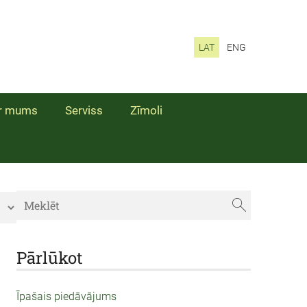
LAT
ENG
r mums
Serviss
Zīmoli
Pārlūkot
Īpašais piedāvājums