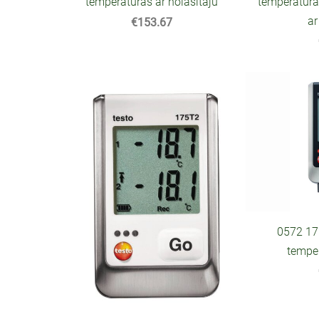
temperatūras ar nolasītāju
temperatūra
ar
€153.67
0572 17
temper