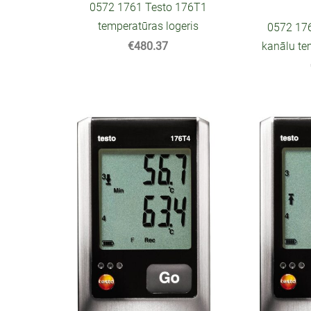
0572 1761 Testo 176T1
temperatūras logeris
0572 17
kanālu te
€480.37