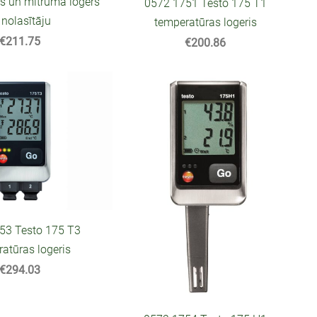
s un mitruma logers
0572 1751 Testo 175 T1
 nolasītāju
temperatūras logeris
€211.75
€200.86
53 Testo 175 T3
atūras logeris
€294.03