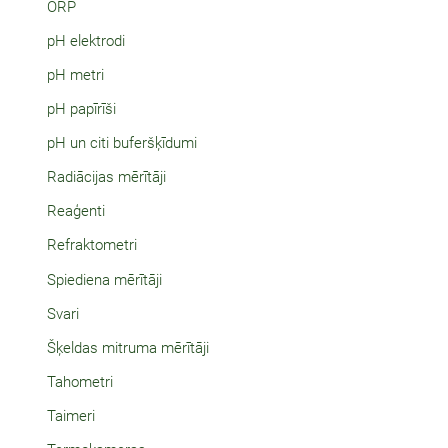
ORP
pH elektrodi
pH metri
pH papīrīši
pH un citi buferšķīdumi
Radiācijas mērītāji
Reaģenti
Refraktometri
Spiediena mērītāji
Svari
Šķeldas mitruma mērītāji
Tahometri
Taimeri