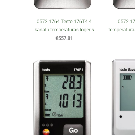
0572 1764 Testo 176T4 4
0572 17
kanālu temperatūras logeris
temperatūra
€557.81