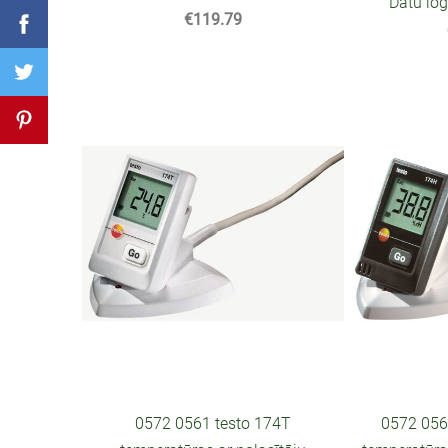
Datu log
€119.79
0572 0561 testo 174T
0572 056