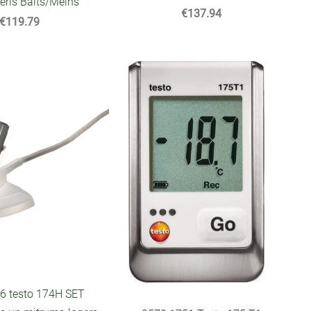
eris Balts/Melns
€137.94
€119.79
6 testo 174H SET