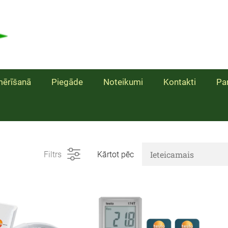
ērīšanā
Piegāde
Noteikumi
Kontakti
Pa
Filtrs
Kārtot pēc