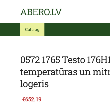
ABERO.LV
Catalog
0572 1765 Testo 176H
temperatūras un mi
logeris
€652.19