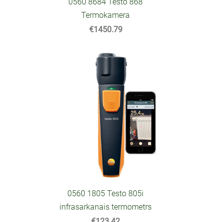
0560 8684 Testo 868
Termokamera
€1450.79
0560 1805 Testo 805i
infrasarkanais termometrs
€123.42