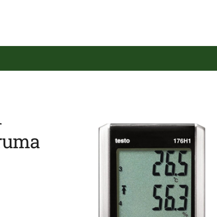
1
truma