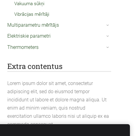
Vakuuma sūkņi
Vibrācijas mērītāji
Multiparametru mērītājs
›
Elektriskie parametri
›
Thermometers
›
Extra contentus
Lorem ipsum dolor sit amet, consectetur
adipiscing elit, sed do eiusmod tempor
incididunt ut labore et dolore magna aliqua. Ut
enim ad minim veniam, quis nostrud
exercitation ullamco laboris nisi ut aliquip ex ea
commodo consequat.