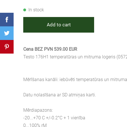
In stock
Add to cart
Cena BEZ PVN 539.00 EUR
Testo 176H1 temperatūras un mitruma logeris (057
Mērīšanas kanāli: iebūvēti temperatūras un mitruma 
Datu nolasīšana ar SD atmiņas karti.
Mērdiapazons:
-20...+70 C +/-0.2°C + 1 vienība
0...100% rM