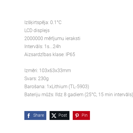
Izšķirtspēja: 0.1°C
LCD displejs
2000000 mērījumu ieraksti
Intervāls: 1s...24h
Aizsardzības klase: IP65
Izmēri: 103x63x33mm
Svars: 230g
Barošana: 1xLithium (TL-5903)
Bateriju mūžs: līdz 8 gadiem (25°C, 15 min intervāls
Share
Post
Pin