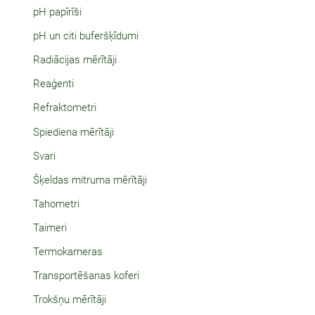
pH papīrīši
pH un citi buferšķīdumi
Radiācijas mērītāji
Reaģenti
Refraktometri
Spiediena mērītāji
Svari
Šķeldas mitruma mērītāji
Tahometri
Taimeri
Termokameras
Transportēšanas koferi
Trokšņu mērītāji