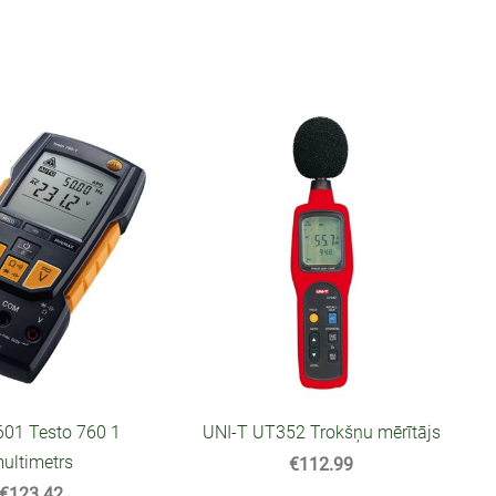
601 Testo 760 1
UNI-T UT352 Trokšņu mērītājs
ultimetrs
€112.99
€123.42