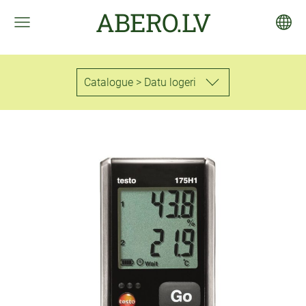
ABERO.LV
Catalogue > Datu logeri