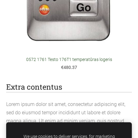
0572 1761 Testo 176T1 temperatūras logeris
€480.37
Extra contentus
Lorem ipsum dolor sit amet, consectetur adipiscing elit,
sed do eiusmod tempor incididunt ut labore et dolore
magna aliqua. Ut enim ad minim veniam, quis nostrud
exercitation ullamco laboris nisi ut aliquip ex ea
We use cookies to deliver services, for marketing
commodo consequat.