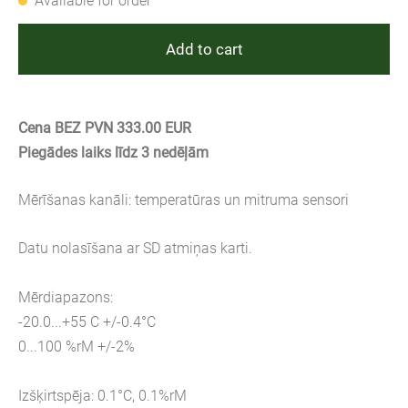
Available for order
Add to cart
Cena BEZ PVN 333.00 EUR
Piegādes laiks līdz 3 nedēļām
Mērīšanas kanāli: temperatūras un mitruma sensori
Datu nolasīšana ar SD atmiņas karti.
Mērdiapazons:
-20.0...+55 C +/-0.4°C
0...100 %rM +/-2%
Izšķirtspēja: 0.1°C, 0.1%rM