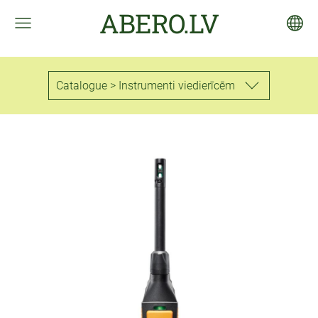
ABERO.LV
Catalogue > Instrumenti viedierīcēm