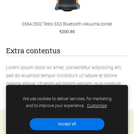
0564 2552 Testo 552i Bluetooth vakuuma zonde
€200.86
Extra contentus
Lorem ipsum dolor sit amet, consectetur adipiscing elit,
sed do eiusmod tempor incididunt ut labore et dolore
magna aliqua. Ut enim ad minim veniam, quis nostrud
exercitation ullamco laboris nisi ut aliquip ex ea
We use cookies to deliver services, for marketing
commodo consequat.
and to improve your experience.
Customize
Cookies
Accept all