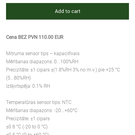
Add to cart
Cena BEZ PVN 110.00 EUR
Mitruma sensor tips – kapacitīvais
Mērīšanas diapazons: 0...100%RH
Precizitāte: ±1 cipars ±(1.8%RH 3% no m.v.) pie +25 °C
(5...80%RH)
Izšķirtspēja: 0.1% RH
Temperatūras sensor tips: NTC
Mērīšanas diapazons: -20...+60°C
Precizitāte: ±1 cipars
±0.8 °C (-20 to 0 °C)
±0.5 °C (0 to +60 °C)