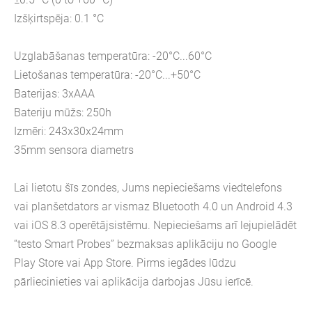
Izšķirtspēja: 0.1 °C
Uzglabāšanas temperatūra: -20°C...60°C
Lietošanas temperatūra: -20°C...+50°C
Baterijas: 3xAAA
Bateriju mūžs: 250h
Izmēri: 243x30x24mm
35mm sensora diametrs
Lai lietotu šīs zondes, Jums nepieciešams viedtelefons
vai planšetdators ar vismaz Bluetooth 4.0 un Android 4.3
vai iOS 8.3 operētājsistēmu. Nepieciešams arī lejupielādēt
“testo Smart Probes” bezmaksas aplikāciju no Google
Play Store vai App Store. Pirms iegādes lūdzu
pārliecinieties vai aplikācija darbojas Jūsu ierīcē.