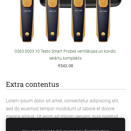
0563 0003 10 Testo Smart Probes ventilācijas un kondic.
iekārtu komplekts
€542.08
Extra contentus
Lorem ipsum dolor sit amet, consectetur adipiscing elit,
sed do eiusmod tempor incididunt ut labore et dolore
magna aliqua. Ut enim ad minim veniam, quis nostrud
exercitation ullamco laboris nisi ut aliquip ex ea