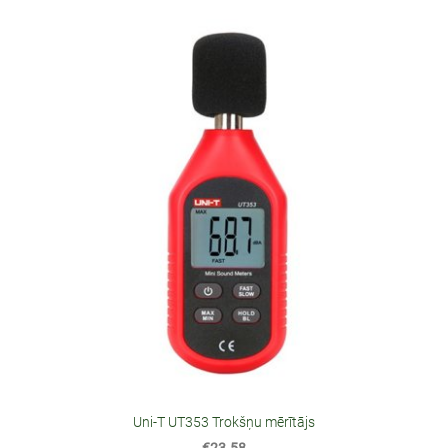
Uni-T UT353 Trokšņu mērītājs