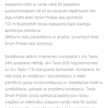
Iespējams mērīt ar vairāk nekā 90 dažādiem
aukstumnesējiem, kā arī šis saraksts nepārtraukti tiek
atjaunināts testo Smart Probes App aplikācijā
100 m Bluetooth® zonas diapazons īpaši elastīgai
aplikācijas lietošanai
Mērījumu datu pārsūtīšana un analīze, izmantojot testo
Smart Probes App aplikāciju
Saldēšanas iekārtu inženieriem: komplektā ir divi Testo
549i spiediena mērītāji, divi Testo 605i higrotermometri
un divi Testo 115i stangveida termometri. Komplekts, ko
lieto kopā ar viedtālruni / planšetdatoru, ir ideāli
piemērots gaisa kondicionēšanas un dzesēšanas sistēmu
uzstādīšanai, apkopei un problēmu novēršanai. Testo
Smart Probes zondu aplikācija padara jūsu darbu
vieglāku un efektīvāku: pieejami vairāk nekā 90 dažādi