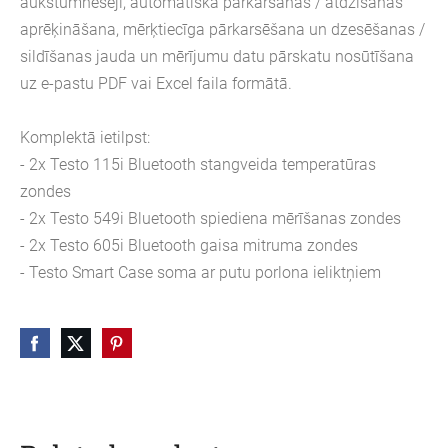
aukstumnesēji, automātiska pārkaršanas / atdzišanas
aprēķināšana, mērķtiecīga pārkarsēšana un dzesēšanas /
sildīšanas jauda un mērījumu datu pārskatu nosūtīšana
uz e-pastu PDF vai Excel faila formātā.
Komplektā ietilpst:
- 2x Testo 115i Bluetooth stangveida temperatūras
zondes
- 2x Testo 549i Bluetooth spiediena mērīšanas zondes
- 2x Testo 605i Bluetooth gaisa mitruma zondes
- Testo Smart Case soma ar putu porlona ieliktņiem