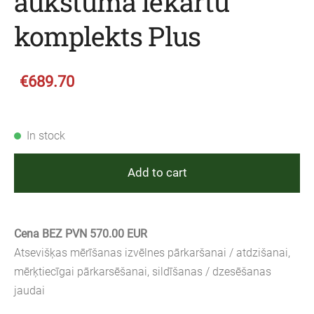
aukstuma iekārtu
komplekts Plus
€689.70
In stock
Add to cart
Cena BEZ PVN 570.00 EUR
Atsevišķas mērīšanas izvēlnes pārkaršanai / atdzišanai,
mērķtiecīgai pārkarsēšanai, sildīšanas / dzesēšanas
jaudai