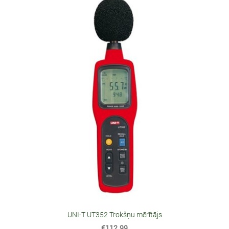
UNI-T UT352 Trokšņu mērītājs
€112.99