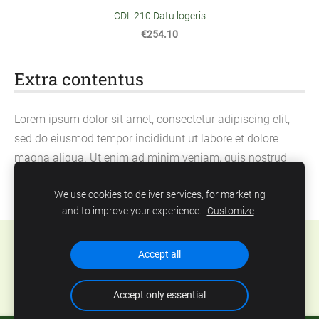
CDL 210 Datu logeris
€254.10
Extra contentus
Lorem ipsum dolor sit amet, consectetur adipiscing elit,
sed do eiusmod tempor incididunt ut labore et dolore
magna aliqua. Ut enim ad minim veniam, quis nostrud
exercitation ullamco laboris nisi ut aliquip ex ea
We use cookies to deliver services, for marketing
commodo consequat.
and to improve your experience.
Customize
Cookies
Accept all
Accept only essential