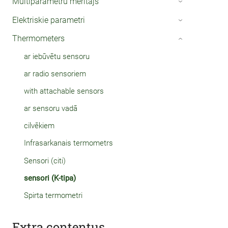
Multiparametru mērītājs
›
Elektriskie parametri
›
Thermometers
›
ar iebūvētu sensoru
ar radio sensoriem
with attachable sensors
ar sensoru vadā
cilvēkiem
Infrasarkanais termometrs
Sensori (citi)
sensori (K-tipa)
Spirta termometri
Extra contentus