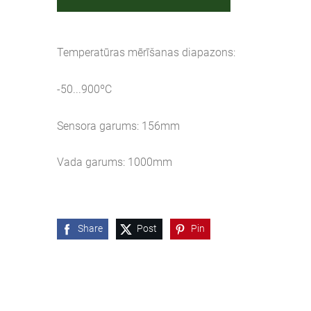
Temperatūras mērīšanas diapazons:
-50...900ºC
Sensora garums: 156mm
Vada garums: 1000mm
Share
Post
Pin